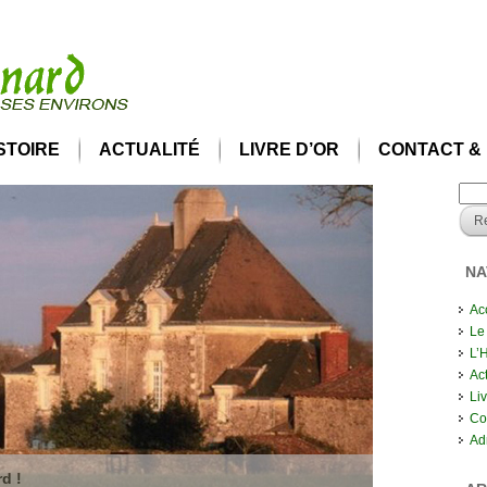
ISTOIRE
ACTUALITÉ
LIVRE D’OR
CONTACT &
NA
Ac
Le
L’H
Act
Liv
Co
Ad
d !