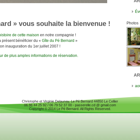
AR
Év
nard » vous souhaite la bienvenue !
Photos
’histoire de cette maison
en notre compagnie !
 présent bénéficier du «
Gîte du Pé Bernard
»
on inauguration du 1er juillet 2007 !
r de plus amples informations de réservation.
AR
ao
Christophe et Virginie Delaunay, Le Pé Bernard 44850 Le Cellier
06 86 44 25 92 / 06 79 52 37 00 - passerelle.cd @ gmail.com
Copyright © 2014 Le Pé Bernard. All Rights Reserved.